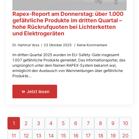
Rapex-Report am Donnerstag: über 1.000
gefährliche Produkte im dritten Quartal –
hohe Rückrufquoten bei Lichterketten
und Elektrogeräten
Dr. Hartmut Voss
23 Oktober 2025
Keine Kommentare
Im dritten Quartal 2025 wurden im EU-Safety-Gate insgesamt
1.007 gefährliche Produkte gemeldet. Das Informationsportal, das
ursprünglich unter dem Namen RAPEX-System bekannt war,
ermöglicht den Austausch von Warnmeldungen über gefährliche
Produkte…
Jetzt lesen
1
2
3
4
5
6
7
8
9
10
11
12
13
14
15
16
17
18
19
20