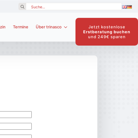
Search
for:
Jetzt kostenlose
zin
Termine
Über trinasco
Erstberatung buchen
und 249€ sparen