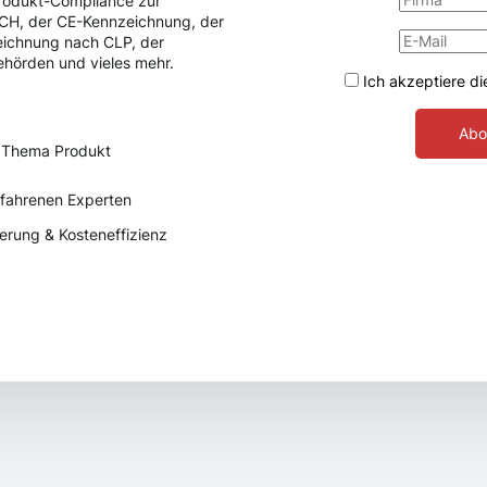
rodukt-Compliance zur
ACH, der CE-Kennzeichnung, der
eichnung nach CLP, der
hörden und vieles mehr.
Ich akzeptiere d
Abo
 Thema Produkt
rfahrenen Experten
erung & Kosteneffizienz