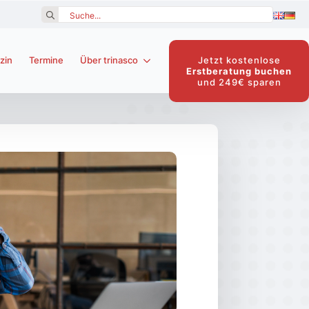
Search
for:
Jetzt kostenlose
zin
Termine
Über trinasco
Erstberatung buchen
und 249€ sparen