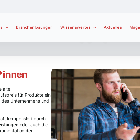
es
Branchenlösungen
Wissenswertes
Aktuelles
Maga
r*innen
e alte
ufspreis für Produkte ein
tät des Unternehmens und
 oft kompensiert durch
leistungen oder auch die
okumentation der