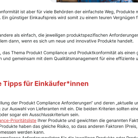
nformität ist aber für viele Behörden der einfachste Weg, Produkte
in günstiger Einkaufspreis wird somit zu einem teuren Vergnügen f
les andere als einfach, die jeweiligen produktspezifischen Anforderun
allem dann, wenn es sich um neue und innovative Produkte handelt.
ei, das Thema Produkt Compliance und Produktkonformität als einen g
 und gemeinsam mit dem Qualitätsmanagement für eine effiziente un
 Tipps für Einkäufer*innen
üllung der Produkt Compliance Anforderungen“ und deren „aktuelle u
log zur Auswahl von Lieferanten mit ein. Die beiden Kriterien sollten 
oder sogar ein Ausschlusskriterium sein.
ce-Prioritätsliste
Ihrer Produkte und gewichten die genannten Fakto
Produkte haben das gleiche Risiko, so dass anderen Faktoren (Preis, Li
gemessen werden kann.
 Compliance Anforderungslisten für die jeweiligen Produkte oder Prod