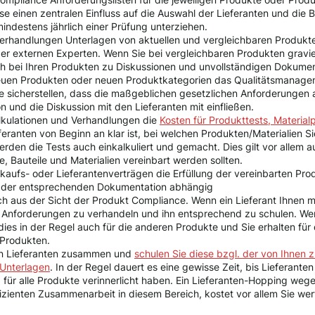
ese einen zentralen Einfluss auf die Auswahl der Lieferanten und die 
mindestens jährlich einer Prüfung unterziehen.
 Verhandlungen Unterlagen von aktuellen und vergleichbaren Produkt
r externen Experten. Wenn Sie bei vergleichbaren Produkten gravier
ch bei Ihren Produkten zu Diskussionen und unvollständigen Dokum
neuen Produkten oder neuen Produktkategorien das Qualitätsmanage
Sie sicherstellen, dass die maßgeblichen gesetzlichen Anforderunge
 und die Diskussion mit den Lieferanten mit einfließen.
alkulationen und Verhandlungen die
Kosten für Produkttests, Material
eranten von Beginn an klar ist, bei welchen Produkten/Materialien 
den die Tests auch einkalkuliert und gemacht. Dies gilt vor allem a
, Bauteile und Materialien vereinbart werden sollten.
inkaufs- oder Lieferantenverträgen die Erfüllung der vereinbarten 
 der entsprechenden Dokumentation abhängig
uch aus der Sicht der Produkt Compliance. Wenn ein Lieferant Ihnen me
re Anforderungen zu verhandeln und ihn entsprechend zu schulen. We
 dies in der Regel auch für die anderen Produkte und Sie erhalten fü
Produkten.
hren Lieferanten zusammen und
schulen Sie diese bzgl. der von Ihnen 
Unterlagen
. In der Regel dauert es eine gewisse Zeit, bis Lieferante
für alle Produkte verinnerlicht haben. Ein Lieferanten-Hopping weg
zienten Zusammenarbeit in diesem Bereich, kostet vor allem Sie wertv