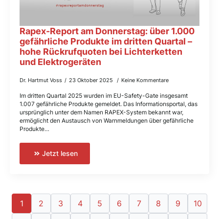
Rapex-Report am Donnerstag: über 1.000
gefährliche Produkte im dritten Quartal –
hohe Rückrufquoten bei Lichterketten
und Elektrogeräten
Dr. Hartmut Voss
23 Oktober 2025
Keine Kommentare
Im dritten Quartal 2025 wurden im EU-Safety-Gate insgesamt
1.007 gefährliche Produkte gemeldet. Das Informationsportal, das
ursprünglich unter dem Namen RAPEX-System bekannt war,
ermöglicht den Austausch von Warnmeldungen über gefährliche
Produkte…
Jetzt lesen
1
2
3
4
5
6
7
8
9
10