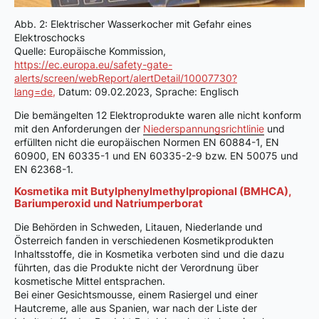
Abb. 2: Elektrischer Wasserkocher mit Gefahr eines
Elektroschocks
Quelle: Europäische Kommission,
https://ec.europa.eu/safety-gate-
alerts/screen/webReport/alertDetail/10007730?
lang=de,
Datum: 09.02.2023, Sprache: Englisch
Die bemängelten 12 Elektroprodukte waren alle nicht konform
mit den Anforderungen der
Niederspannungsrichtlinie
und
erfüllten nicht die europäischen Normen EN 60884-1, EN
60900, EN 60335-1 und EN 60335-2-9 bzw. EN 50075 und
EN 62368-1.
Kosmetika mit Butylphenylmethylpropional (BMHCA),
Bariumperoxid und Natriumperborat
Die Behörden in Schweden, Litauen, Niederlande und
Österreich fanden in verschiedenen Kosmetikprodukten
Inhaltsstoffe, die in Kosmetika verboten sind und die dazu
führten, das die Produkte nicht der Verordnung über
kosmetische Mittel entsprachen.
Bei einer Gesichtsmousse, einem Rasiergel und einer
Hautcreme, alle aus Spanien, war nach der Liste der