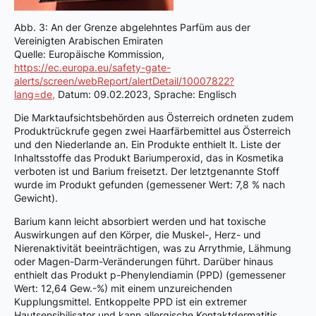
Abb. 3: An der Grenze abgelehntes Parfüm aus der
Vereinigten Arabischen Emiraten
Quelle: Europäische Kommission,
https://ec.europa.eu/safety-gate-
alerts/screen/webReport/alertDetail/10007822?
lang=de,
Datum: 09.02.2023, Sprache: Englisch
Die Marktaufsichtsbehörden aus Österreich ordneten zudem
Produktrückrufe gegen zwei Haarfärbemittel aus Österreich
und den Niederlande an. Ein Produkte enthielt lt. Liste der
Inhaltsstoffe das Produkt Bariumperoxid, das in Kosmetika
verboten ist und Barium freisetzt. Der letztgenannte Stoff
wurde im Produkt gefunden (gemessener Wert: 7,8 % nach
Gewicht).
Barium kann leicht absorbiert werden und hat toxische
Auswirkungen auf den Körper, die Muskel-, Herz- und
Nierenaktivität beeinträchtigen, was zu Arrythmie, Lähmung
oder Magen-Darm-Veränderungen führt. Darüber hinaus
enthielt das Produkt p-Phenylendiamin (PPD) (gemessener
Wert: 12,64 Gew.-%) mit einem unzureichenden
Kupplungsmittel. Entkoppelte PPD ist ein extremer
Hautsensibilisator und kann allergische Kontaktdermatitis