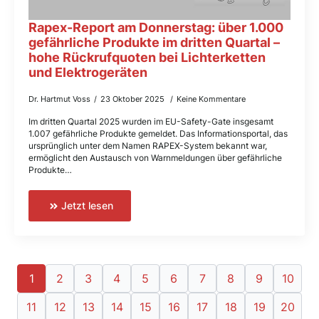
Rapex-Report am Donnerstag: über 1.000
gefährliche Produkte im dritten Quartal –
hohe Rückrufquoten bei Lichterketten
und Elektrogeräten
Dr. Hartmut Voss
23 Oktober 2025
Keine Kommentare
Im dritten Quartal 2025 wurden im EU-Safety-Gate insgesamt
1.007 gefährliche Produkte gemeldet. Das Informationsportal, das
ursprünglich unter dem Namen RAPEX-System bekannt war,
ermöglicht den Austausch von Warnmeldungen über gefährliche
Produkte…
Jetzt lesen
1
2
3
4
5
6
7
8
9
10
11
12
13
14
15
16
17
18
19
20