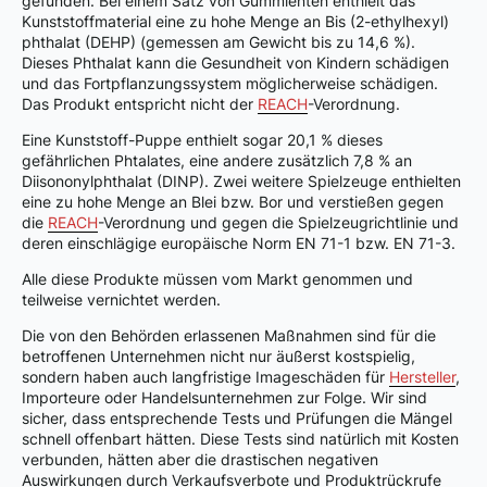
gefunden. Bei einem Satz von Gummienten enthielt das
Kunststoffmaterial eine zu hohe Menge an Bis (2-ethylhexyl)
phthalat (DEHP) (gemessen am Gewicht bis zu 14,6 %).
Dieses Phthalat kann die Gesundheit von Kindern schädigen
und das Fortpflanzungssystem möglicherweise schädigen.
Das Produkt entspricht nicht der
REACH
-Verordnung.
Eine Kunststoff-Puppe enthielt sogar 20,1 % dieses
gefährlichen Phtalates, eine andere zusätzlich 7,8 % an
Diisononylphthalat (DINP). Zwei weitere Spielzeuge enthielten
eine zu hohe Menge an Blei bzw. Bor und verstießen gegen
die
REACH
-Verordnung und gegen die Spielzeugrichtlinie und
deren einschlägige europäische Norm EN 71-1 bzw. EN 71-3.
Alle diese Produkte müssen vom Markt genommen und
teilweise vernichtet werden.
Die von den Behörden erlassenen Maßnahmen sind für die
betroffenen Unternehmen nicht nur äußerst kostspielig,
sondern haben auch langfristige Imageschäden für
Hersteller
,
Importeure oder Handelsunternehmen zur Folge. Wir sind
sicher, dass entsprechende Tests und Prüfungen die Mängel
schnell offenbart hätten. Diese Tests sind natürlich mit Kosten
verbunden, hätten aber die drastischen negativen
Auswirkungen durch Verkaufsverbote und Produktrückrufe