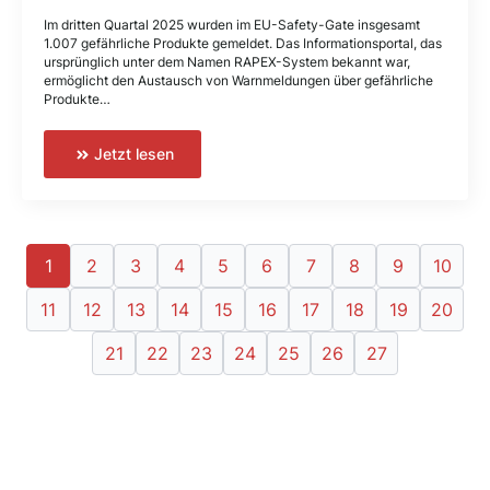
Im dritten Quartal 2025 wurden im EU-Safety-Gate insgesamt
1.007 gefährliche Produkte gemeldet. Das Informationsportal, das
ursprünglich unter dem Namen RAPEX-System bekannt war,
ermöglicht den Austausch von Warnmeldungen über gefährliche
Produkte…
Jetzt lesen
1
2
3
4
5
6
7
8
9
10
11
12
13
14
15
16
17
18
19
20
21
22
23
24
25
26
27