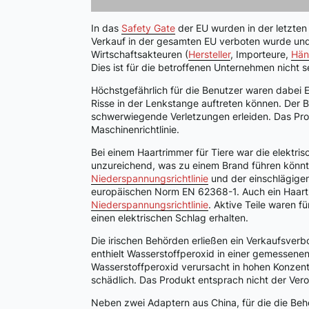
In das
Safety Gate
der EU wurden in der letzten
Verkauf in der gesamten EU verboten wurde und
Wirtschaftsakteuren (
Hersteller
, Importeure,
Hän
Dies ist für die betroffenen Unternehmen nicht se
Höchstgefährlich für die Benutzer waren dabei El
Risse in der Lenkstange auftreten können. Der B
schwerwiegende Verletzungen erleiden. Das Pro
Maschinenrichtlinie.
Bei einem Haartrimmer für Tiere war die elektri
unzureichend, was zu einem Brand führen könnt
Niederspannungsrichtlinie
und der einschlägige
europäischen Norm EN 62368-1. Auch ein Haart
Niederspannungsrichtlinie
. Aktive Teile waren f
einen elektrischen Schlag erhalten.
Die irischen Behörden erließen ein Verkaufsverb
enthielt Wasserstoffperoxid in einer gemessenen
Wasserstoffperoxid verursacht in hohen Konzent
schädlich. Das Produkt entsprach nicht der Ver
Neben zwei Adaptern aus China, für die die Be