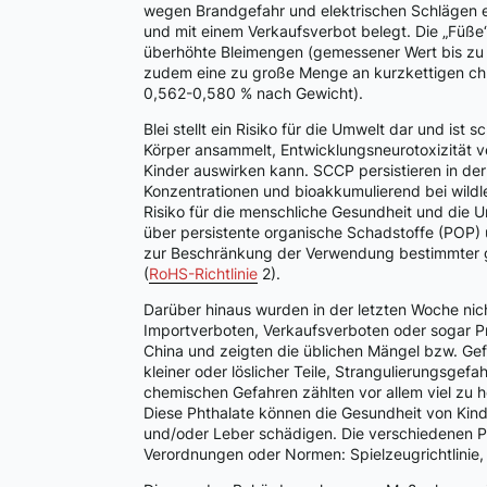
wegen Brandgefahr und elektrischen Schlägen 
und mit einem Verkaufsverbot belegt. Die „Füße
überhöhte Bleimengen (gemessener Wert bis zu 0,
zudem eine zu große Menge an kurzkettigen chl
0,562-0,580 % nach Gewicht).
Blei stellt ein Risiko für die Umwelt dar und ist
Körper ansammelt, Entwicklungsneurotoxizität v
Kinder auswirken kann. SCCP persistieren in der
Konzentrationen und bioakkumulierend bei wildl
Risiko für die menschliche Gesundheit und die 
über persistente organische Schadstoffe (POP) 
zur Beschränkung der Verwendung bestimmter gef
(
RoHS-Richtlinie
2).
Darüber hinaus wurden in der letzten Woche nic
Importverboten, Verkaufsverboten oder sogar P
China und zeigten die üblichen Mängel bzw. Ge
kleiner oder löslicher Teile, Strangulierungsg
chemischen Gefahren zählten vor allem viel zu
Diese Phthalate können die Gesundheit von Kin
und/oder Leber schädigen. Die verschiedenen Pr
Verordnungen oder Normen: Spielzeugrichtlinie