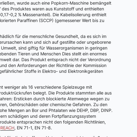
erließen, wurde auch eine Popkorn-Maschine bemängelt
“ des Produktes waren aus Kunststoff und enthielten
17-0,2 % Massenanteil). Die Kabelisolierung enthielt
orierten Paraffinen (SCCP) (gemessener Wert bis zu
 schädlich für die menschliche Gesundheit, da es sich im
erursachen kann und sich auf gestillte oder ungeborene
 Umwelt, sind giftig für Wasserorganismen in geringen
ebenden Tieren und Menschen Dies stellt ein enormes
Umwelt dar. Das Produkt entsprach nicht der Verordnung
und den Anforderungen der Richtlinie der Kommission
ährlicher Stoffe in Elektro- und Elektronikgeräten
ht weniger als 16 verschiedene Spielzeuge mit
roduktrückrufen belegt. Die Produkte stammten alle aus
fahren: Ersticken durch blockierte Atemwege wegen zu
efahren, Gehörschäden oder chemische Gefahren. Zu den
 hohe Mengen an Bor und Phtalaten wie DEHP, DBP, DINP.
dern schädigen und deren Fortpflanzungssystem
odukte entsprachen nicht den folgenden Richtlinien,
,
REACH
, EN 71-1, EN 71-8.