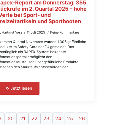
apex-Report am Donnerstag: 355
ückrufe im 2. Quartal 2025 – hohe
erte bei Sport- und
reizeitartikeln und Sportbooten
r. Hartmut Voss
11 Juli 2025
Keine Kommentare
m ersten Quartal November wurden 1.306 gefährliche
rodukte im Safety Gate der EU gemeldet. Das
rsprünglich als RAPEX-System bekannte
nformationsportal ermöglicht den
nformationsaustausch über gefährliche Produkte
wischen den Marktaufsichtsbehörden der…
Jetzt lesen
9
20
21
22
23
24
25
26