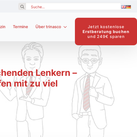
Search
for:
Jetzt kostenlose
zin
Termine
Über trinasco
Erstberatung buchen
und 249€ sparen
chenden Lenkern –
n mit zu viel