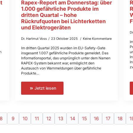
t
Rapex-Report am Donnerstag: über
R
1.000 gefährliche Produkte im
R
dritten Quartal – hohe
W
Rückrufquoten bei Lichterketten
F
und Elektrogeräten
D
Dr. Hartmut Voss
23 Oktober 2025
Keine Kommentare
I
P
Im dritten Quartal 2025 wurden im EU-Safety-Gate
n
u
insgesamt 1.007 gefährliche Produkte gemeldet. Das
I
Informationsportal, das ursprünglich unter dem Namen
I
RAPEX-System bekannt war, ermöglicht den
z
Austausch von Warnmeldungen über gefährliche
Produkte…
Jetzt lesen
8
9
10
11
12
13
14
15
16
17
18
1