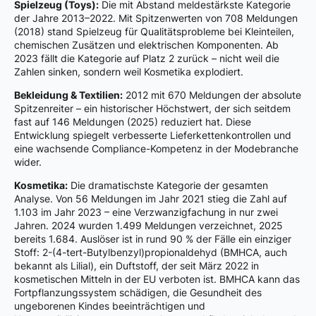
Spielzeug (Toys):
Die mit Abstand meldestärkste Kategorie
der Jahre 2013–2022. Mit Spitzenwerten von 708 Meldungen
(2018) stand Spielzeug für Qualitätsprobleme bei Kleinteilen,
chemischen Zusätzen und elektrischen Komponenten. Ab
2023 fällt die Kategorie auf Platz 2 zurück – nicht weil die
Zahlen sinken, sondern weil Kosmetika explodiert.
Bekleidung & Textilien:
2012 mit 670 Meldungen der absolute
Spitzenreiter – ein historischer Höchstwert, der sich seitdem
fast auf 146 Meldungen (2025) reduziert hat. Diese
Entwicklung spiegelt verbesserte Lieferkettenkontrollen und
eine wachsende Compliance-Kompetenz in der Modebranche
wider.
Kosmetika:
Die dramatischste Kategorie der gesamten
Analyse. Von 56 Meldungen im Jahr 2021 stieg die Zahl auf
1.103 im Jahr 2023 – eine Verzwanzigfachung in nur zwei
Jahren. 2024 wurden 1.499 Meldungen verzeichnet, 2025
bereits 1.684. Auslöser ist in rund 90 % der Fälle ein einziger
Stoff: 2-(4-tert-Butylbenzyl)propionaldehyd (BMHCA, auch
bekannt als Lilial), ein Duftstoff, der seit März 2022 in
kosmetischen Mitteln in der EU verboten ist. BMHCA kann das
Fortpflanzungssystem schädigen, die Gesundheit des
ungeborenen Kindes beeinträchtigen und