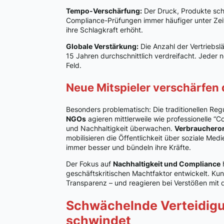
Tempo-Verschärfung:
Der Druck, Produkte schn
Compliance-Prüfungen immer häufiger unter Zeit
ihre Schlagkraft erhöht.
Globale Verstärkung:
Die Anzahl der Vertriebsl
15 Jahren durchschnittlich verdreifacht. Jeder n
Feld.
Neue Mitspieler verschärfen
Besonders problematisch: Die traditionellen R
NGOs
agieren mittlerweile wie professionelle “
und Nachhaltigkeit überwachen.
Verbrauchero
mobilisieren die Öffentlichkeit über soziale Med
immer besser und bündeln ihre Kräfte.
Der Fokus auf
Nachhaltigkeit und Compliance
h
geschäftskritischen Machtfaktor entwickelt. Ku
Transparenz – und reagieren bei Verstößen mit d
Schwächelnde Verteidigu
schwindet