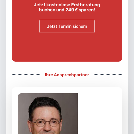
Jetzt kostenlose Erstberatung
buchen und 249 € sparen!
Jetzt Termin sichern
Ihre Ansprechpartner