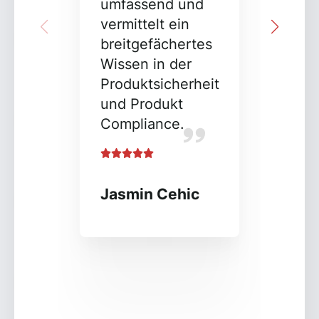
umfassend und
zu s
vermittelt ein
mir 
breitgefächertes
Hinw
Wissen in der
gebe
Produktsicherheit
mit 
und Produkt
eige
Compliance.
nich
die 
Comp
extr
Jasmin Cehic
Viel
Katj
Berat
Händl