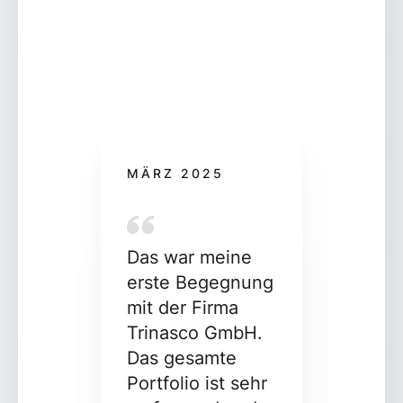
MÄR
Ich 
eine
Fall
MÄRZ 2025
trin
Konf
und
Das war meine
Sich
erste Begegnung
Herr
mit der Firma
Dr. 
Trinasco GmbH.
sehr
Das gesamte
unko
Portfolio ist sehr
Beso