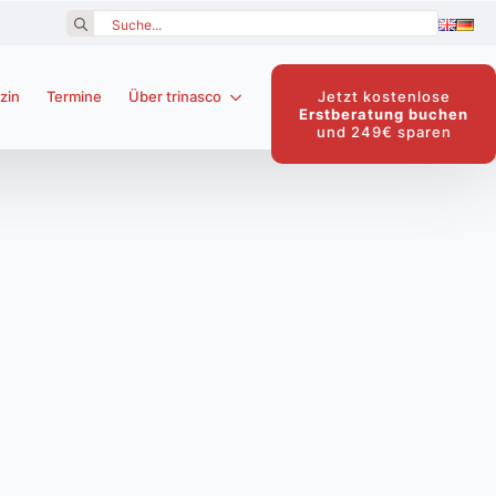
Search
for:
Jetzt kostenlose
zin
Termine
Über trinasco
Erstberatung buchen
und 249€ sparen